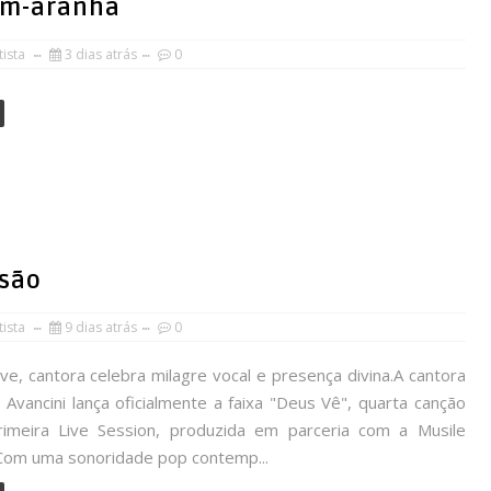
em-aranha
ista
3 dias atrás
0
isão
ista
9 dias atrás
0
ve, cantora celebra milagre vocal e presença divina.A cantora
 Avancini lança oficialmente a faixa "Deus Vê", quarta canção
imeira Live Session, produzida em parceria com a Musile
Com uma sonoridade pop contemp...