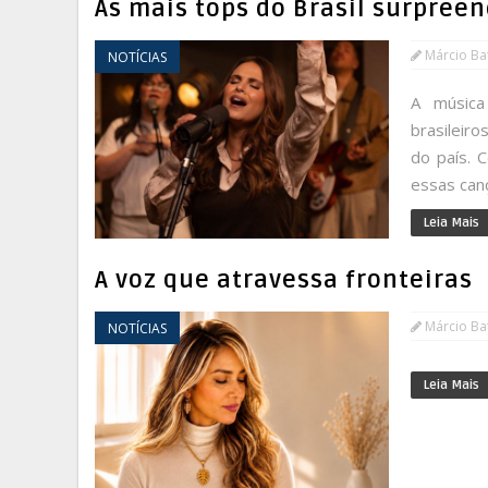
As mais tops do Brasil surpree
Márcio Bat
NOTÍCIAS
A música
brasileir
do país. 
essas canç
Leia Mais
A voz que atravessa fronteiras
Márcio Bat
NOTÍCIAS
Leia Mais