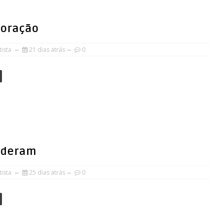
doração
ista
21 dias atrás
0
rderam
ista
25 dias atrás
0