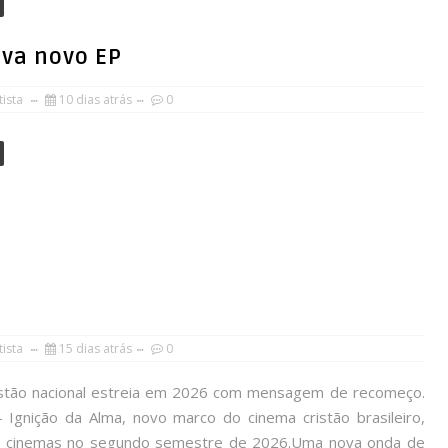
ava novo EP
ista
10 dias atrás
0
ista
15 dias atrás
0
stão nacional estreia em 2026 com mensagem de recomeço.
– Ignição da Alma, novo marco do cinema cristão brasileiro,
s cinemas no segundo semestre de 2026.Uma nova onda de