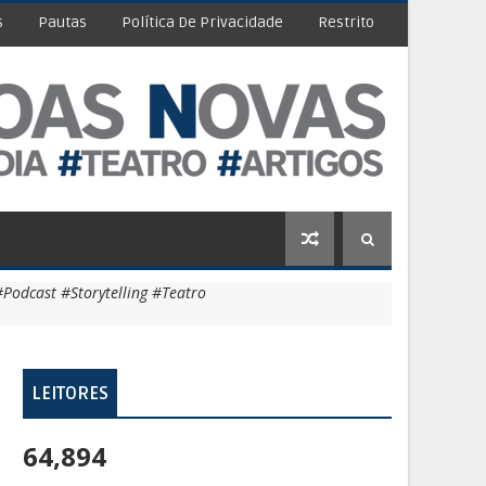
s
Pautas
Política De Privacidade
Restrito
Podcast #Storytelling #Teatro
LEITORES
64,894