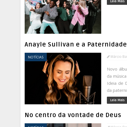
Leia Mais
Anayle Sullivan e a Paternidad
Márcio Bat
NOTÍCIAS
Novo álbu
da música 
Ideia de 
da paterni
Leia Mais
No centro da vontade de Deus