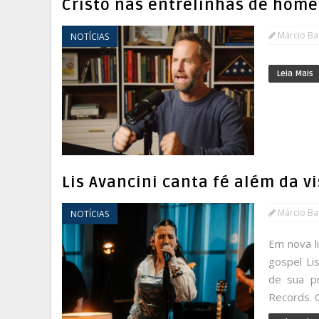
Cristo nas entrelinhas de hom
Márcio Bat
NOTÍCIAS
Leia Mais
Lis Avancini canta fé além da v
Márcio Bat
NOTÍCIAS
Em nova li
gospel Lis
de sua pr
Records. 