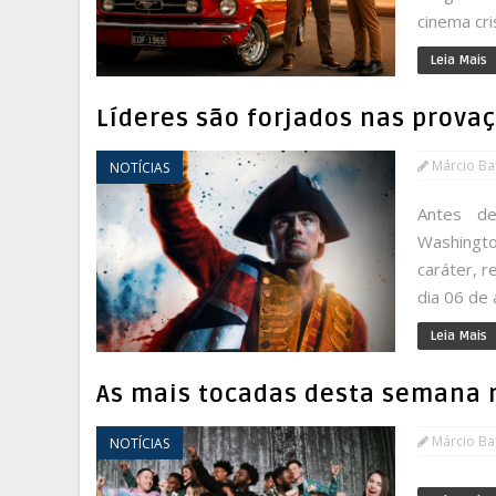
cinema cri
Leia Mais
Líderes são forjados nas prova
Márcio Bat
NOTÍCIAS
Antes de
Washingto
caráter, r
dia 06 de
Leia Mais
As mais tocadas desta semana 
Márcio Bat
NOTÍCIAS