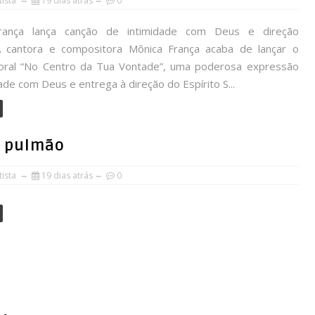
ista
19 dias atrás
0
rança lança canção de intimidade com Deus e direção
lA cantora e compositora Mônica França acaba de lançar o
toral “No Centro da Tua Vontade”, uma poderosa expressão
ade com Deus e entrega à direção do Espírito S...
m pulmão
ista
19 dias atrás
0