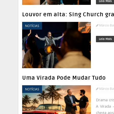
Leia Mais
Louvor em alta: Sing Church gr
Márcio Bat
NOTÍCIAS
Leia Mais
Uma Virada Pode Mudar Tudo
Márcio Bat
NOTÍCIAS
Drama cri
A Virada 
chega ao