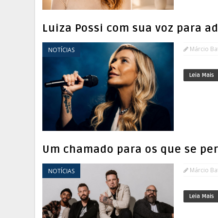
Luiza Possi com sua voz para a
Márcio Bat
NOTÍCIAS
Leia Mais
Um chamado para os que se pe
Márcio Bat
NOTÍCIAS
Leia Mais