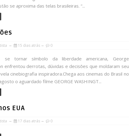
stão se aproxima das telas brasileiras. “...
ções
ista
15 dias atrás
0
 se tornar símbolo da liberdade americana, George
n enfrentou derrotas, dúvidas e decisões que moldaram seu
evela cinebiografia inspiradora.Chega aos cinemas do Brasil no
 agosto o aguardado filme GEORGE WASHINGT...
nos EUA
ista
17 dias atrás
0