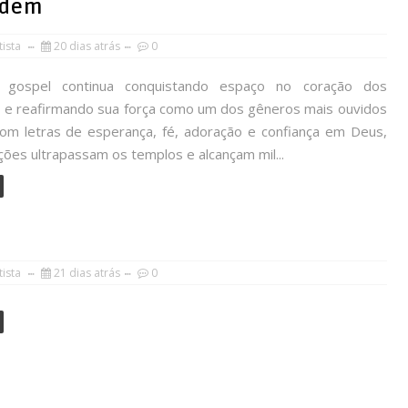
ndem
ista
20 dias atrás
0
 gospel continua conquistando espaço no coração dos
os e reafirmando sua força como um dos gêneros mais ouvidos
Com letras de esperança, fé, adoração e confiança em Deus,
ões ultrapassam os templos e alcançam mil...
ista
21 dias atrás
0