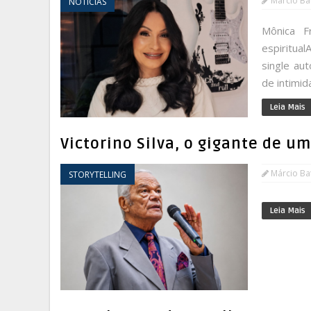
Márcio Bat
NOTÍCIAS
Mônica F
espiritua
single au
de intimid
Leia Mais
Victorino Silva, o gigante de u
Márcio Bat
STORYTELLING
Leia Mais