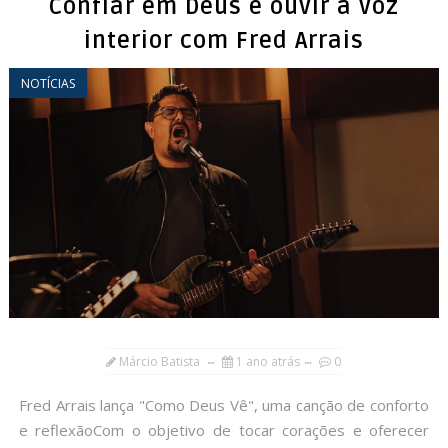
Confiar em Deus e ouvir a voz
interior com Fred Arrais
NOTÍCIAS
Márcio Batista
1 ano atrás
0
Fred Arrais lança "Como Deus Vê", uma canção de conforto
e reflexãoCom o objetivo de tocar corações e oferecer