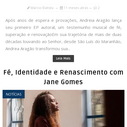
Márcio Batista
11 meses atrás
2
Após anos de espera e provações, Andreia Aragão lança
seu primeiro EP autoral, um testemunho musical de fé,
superação e renovaçãoEm sua trajetória de mais de duas
décadas louvando ao Senhor, desde São Luís do Maranhão,
Andrea Aragão transformou sua...
Leia Mais
Fé, Identidade e Renascimento com
Jane Gomes
NOTÍCIAS