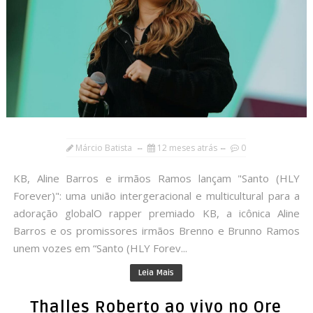
Márcio Batista
12 meses atrás
0
KB, Aline Barros e irmãos Ramos lançam "Santo (HLY
Forever)": uma união intergeracional e multicultural para a
adoração globalO rapper premiado KB, a icônica Aline
Barros e os promissores irmãos Brenno e Brunno Ramos
unem vozes em “Santo (HLY Forev...
Leia Mais
Thalles Roberto ao vivo no Ore