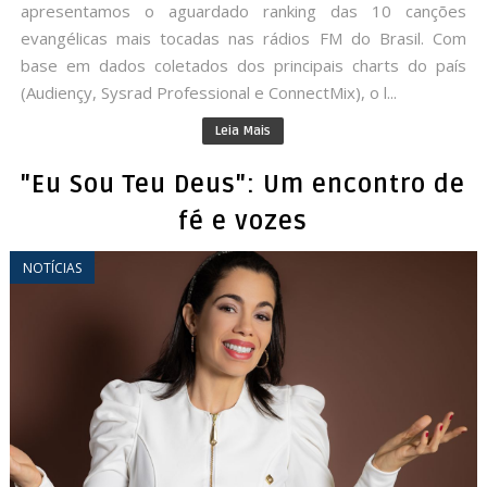
apresentamos o aguardado ranking das 10 canções
evangélicas mais tocadas nas rádios FM do Brasil. Com
base em dados coletados dos principais charts do país
(Audiençy, Sysrad Professional e ConnectMix), o l...
Leia Mais
"Eu Sou Teu Deus": Um encontro de
fé e vozes
NOTÍCIAS