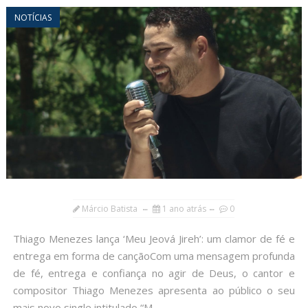
NOTÍCIAS
Márcio Batista
1 ano atrás
0
Thiago Menezes lança ‘Meu Jeová Jireh’: um clamor de fé e
entrega em forma de cançãoCom uma mensagem profunda
de fé, entrega e confiança no agir de Deus, o cantor e
compositor Thiago Menezes apresenta ao público o seu
mais novo single intitulado “M...