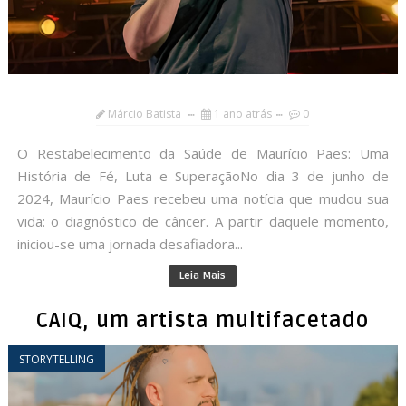
Márcio Batista
1 ano atrás
0
O Restabelecimento da Saúde de Maurício Paes: Uma
História de Fé, Luta e SuperaçãoNo dia 3 de junho de
2024, Maurício Paes recebeu uma notícia que mudou sua
vida: o diagnóstico de câncer. A partir daquele momento,
iniciou-se uma jornada desafiadora...
Leia Mais
CAIQ, um artista multifacetado
STORYTELLING