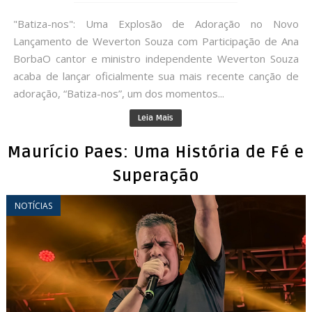
"Batiza-nos": Uma Explosão de Adoração no Novo
Lançamento de Weverton Souza com Participação de Ana
BorbaO cantor e ministro independente Weverton Souza
acaba de lançar oficialmente sua mais recente canção de
adoração, “Batiza-nos”, um dos momentos...
Leia Mais
Maurício Paes: Uma História de Fé e
Superação
NOTÍCIAS