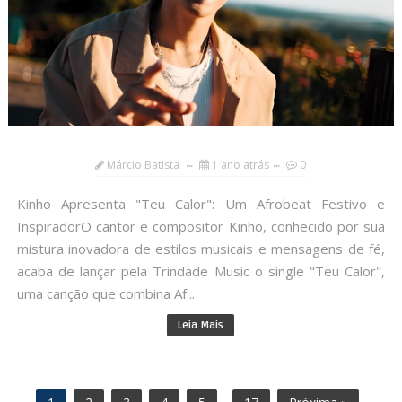
Márcio Batista
1 ano atrás
0
Kinho Apresenta "Teu Calor": Um Afrobeat Festivo e
InspiradorO cantor e compositor Kinho, conhecido por sua
mistura inovadora de estilos musicais e mensagens de fé,
acaba de lançar pela Trindade Music o single "Teu Calor",
uma canção que combina Af...
Leia Mais