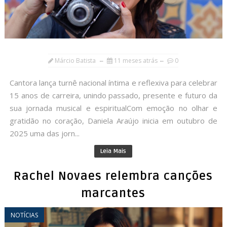
Márcio Batista
11 meses atrás
0
Cantora lança turnê nacional íntima e reflexiva para celebrar
15 anos de carreira, unindo passado, presente e futuro da
sua jornada musical e espiritualCom emoção no olhar e
gratidão no coração, Daniela Araújo inicia em outubro de
2025 uma das jorn...
Leia Mais
Rachel Novaes relembra canções
marcantes
NOTÍCIAS