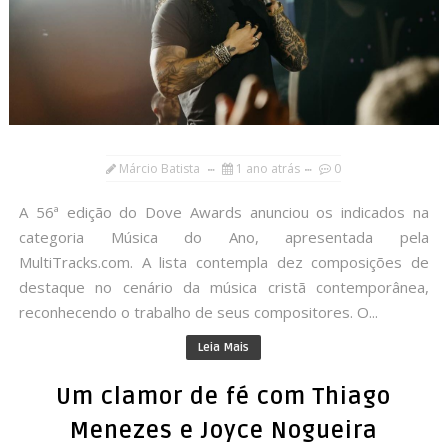
Márcio Batista
1 ano atrás
0
A 56ª edição do Dove Awards anunciou os indicados na
categoria Música do Ano, apresentada pela
MultiTracks.com. A lista contempla dez composições de
destaque no cenário da música cristã contemporânea,
reconhecendo o trabalho de seus compositores. O...
Leia Mais
Um clamor de fé com Thiago
Menezes e Joyce Nogueira