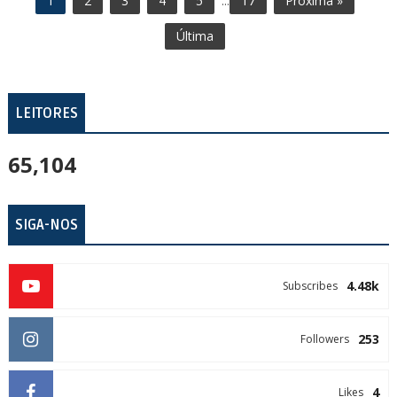
1
2
3
4
5
...
17
Próxima »
Última
LEITORES
65,104
SIGA-NOS
4.48k
Subscribes
253
Followers
4
Likes